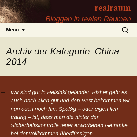
realraum
Bloggen in realen Räumen
Zum
Suchen
Menü
Inhalt
nach:
springen
Archiv der Kategorie: China
2014
Wir sind gut in Helsinki gelandet. Bisher geht es
auch noch allen gut und den Rest bekommen wir
nun auch noch hin. Spaßig – oder eigentlich
traurig – ist, dass man die hinter der
Sicherheitskontrolle teuer erworbenen Getränke
bei der vollkommen überflüssigen